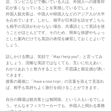
店、コンビニなどで働いている人は、外国人への接客対
応が多くなっていることを実感しているでしょう。
外国人観光客は、中国人や韓国人などのアジア人が大半
を占めています。しかし、相手が日本語を話せずこちら
も相手の言語がわからない場合、共通語として英語を使
うことがほとんどです。そのため、簡単な挨拶やちょっ
とした案内だけでも英語の表現を練習しておくとよいで
しょう。
話しかける際は、笑顔で「May I help you?」と言ってみ
ましょう。流暢な英語ではなくても、互いに伝えあい、
わかりあおうと努力することで、不思議と親近感が湧い
てきます。
接客の最後に「Have a nice trip!」の言葉を添えて見送れ
ば、相手も気持ちよく旅行を続けることができます。
自分の職場は観光客とは無関係、という人もいるでしょ
う。そんなオフィスワーカーでも、外国人と関わる業務