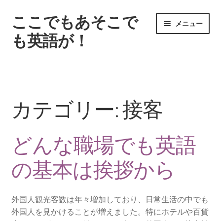
ここでもあそこで
ナ
コ
メニュー
ビ
ン
も英語が！
ゲ
テ
ー
ン
ホーム
シ
ツ
ョ
へ
どんな職場でも英語の基本は挨拶から
ン
ス
カテゴリー:
接客
へ
キ
外国人と接する機会が多い仕事に必須の英語
ス
ッ
キ
プ
どんな職場でも英語
ッ
外資系以外でもある英語が必要な職場
プ
の基本は挨拶から
英語が堪能な人は様々な職場で活躍できる
サイトマップ
外国人観光客数は年々増加しており、日常生活の中でも
外国人を見かけることが増えました。特にホテルや百貨